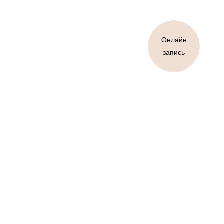
Онлайн
запись
пр-т Б.Хмельницкого, 60 А, Белгород
+7 904 531-85-51
Ежедневно 10:00 - 20:00