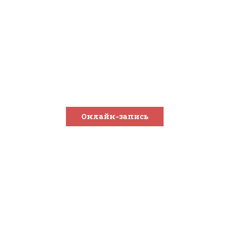
Барбершоп в Белгород
с мужским характеро
Мужские стрижки и бритьё
от настоящих мастеров
Онлайн-запись